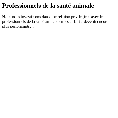
Professionnels de la santé animale
Nous nous investissons dans une relation privilégiées avec les
professionnels de la santé animale en les aidant à devenir encore
plus performants…
Combattre les maladies
Nous croyons à la science au service
de la santé des animaux.
Nouveaux produirts et services
Nous apportons à nos clients des services et des
produits nouveaux leur permettant de développer
leurs activités.