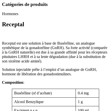
Catégories de produits
Hormones
Receptal
Receptal est une solution à base de Buséréline, un analogue
synthétique de la gonadoréline (GnRH). Sa forte activité (comparée
à la GnRH naturelle) est due à sa grande affinité pour les récepteurs
pituitaires LHRH et à sa lente dégradation (due à la substitution de
son sixième acide aminé).
Solution injectable prête à l’emploi d’un analogue de GnRH,
hormone de libération des gonadostimulines.
Composition
:
Buséréline (sf d’acétate)
0.4 mg
Alcool Benzylique
1 g
Excipient q.s.p
100 ml